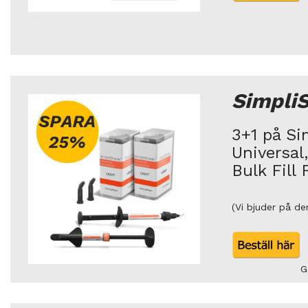
Simpli
3+1 på Si
Universal,
Bulk Fill
(Vi bjuder på de
G