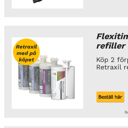
Flexit
refiller
Köp 2 för
Retraxil 
G