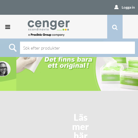
Logga in
Läs
mer
här