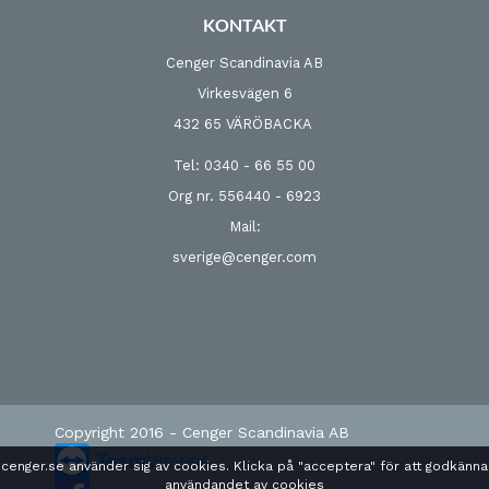
KONTAKT
Cenger Scandinavia AB
Virkesvägen 6
432 65 VÄRÖBACKA
Tel: 0340 - 66 55 00
Org nr. 556440 - 6923
Mail:
sverige@cenger.com
Copyright 2016 - Cenger Scandinavia AB
cenger.se använder sig av cookies. Klicka på "acceptera" för att godkänna
användandet av cookies