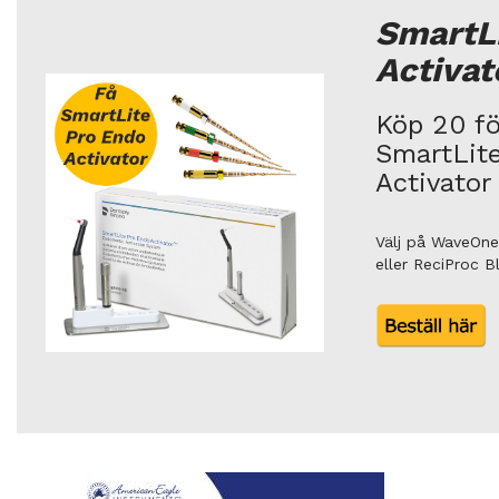
SmartL
Activat
Köp 20 för
SmartLit
Activator
Välj på WaveOne
eller ReciProc 