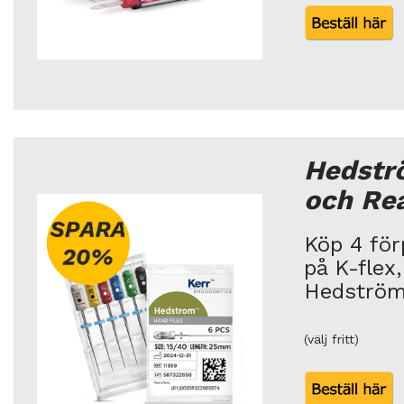
Hedstr
och Re
Köp 4 för
på K-flex
Hedströ
(välj fritt)