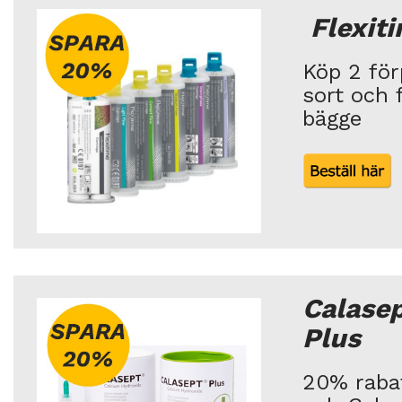
Flexit
Köp 2 fö
sort och 
bägge
Calasep
Plus
20% rabat