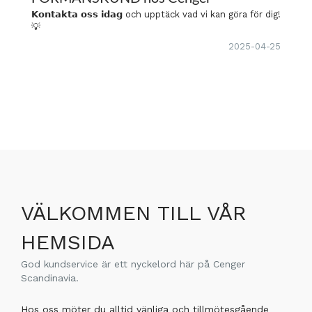
𝗞𝗼𝗻𝘁𝗮𝗸𝘁𝗮 𝗼𝘀𝘀 𝗶𝗱𝗮𝗴 och upptäck vad vi kan göra för dig!
💡
2025-04-25
VÄLKOMMEN TILL VÅR
HEMSIDA
God kundservice är ett nyckelord här på Cenger
Scandinavia.
Hos oss möter du alltid vänliga och tillmötesgående