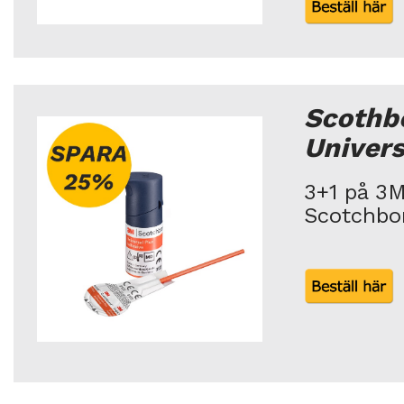
Scothb
Univers
3+1 på 3
Scotchbo