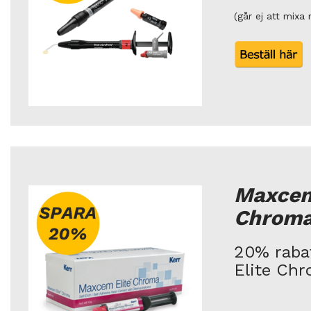
(går ej att mixa
Maxcem
Chrom
20% raba
Elite Ch