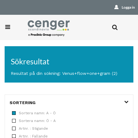
Logga in
Sökresultat
Resultat på din sökning: Venus+flow+one+gram (2)
SORTERING
Sortera namn: A - Ö
Sortera namn: Ö - A
Artnr. : Stigande
Artnr. : Fallande