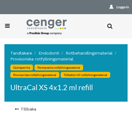
Logga in
Tandläkare
Endodonti
Rotbehandlingsmaterial
Provisoriska rotfyllningsmaterial
Guttapercha
Permanenta rotfyllningsmaterial
Provisoriska rotfyllningsmaterial
Tillbehör till rotfyllningsmaterial
UltraCal XS 4x1.2 ml refill
Tillbaka