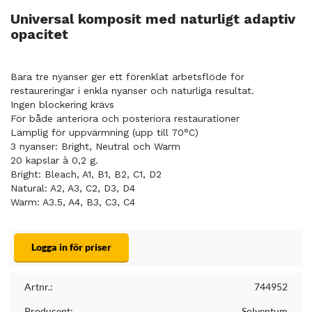
Universal komposit med naturligt adaptiv
opacitet
Bara tre nyanser ger ett förenklat arbetsflöde för
restaureringar i enkla nyanser och naturliga resultat.
Ingen blockering krävs
För både anteriora och posteriora restaurationer
Lämplig för uppvärmning (upp till 70°C)
3 nyanser: Bright, Neutral och Warm
20 kapslar à 0,2 g.
Bright: Bleach, A1, B1, B2, C1, D2
Natural: A2, A3, C2, D3, D4
Warm: A3.5, A4, B3, C3, C4
Logga in för priser
Artnr.:
744952
Producent:
Solventum