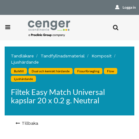
Logga in
Tandläkare
Tandfyllnadsmaterial
Komposit
Ljushärdande
Bulkfill
Dual och kemiskt härdande
Fissurförsegling
Flow
Ljushärdande
Filtek Easy Match Universal
kapslar 20 x 0.2 g. Neutral
Tillbaka