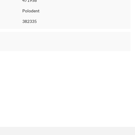
471958
Polodent
382335