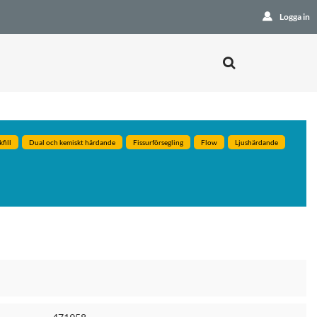
Logga in
fill
Dual och kemiskt härdande
Fissurförsegling
Flow
Ljushärdande