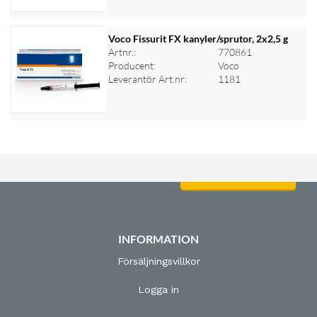
Voco Fissurit FX kanyler/sprutor, 2x2,5 g
Artnr.:
770861
Producent:
Voco
Logga in för priser
Leverantör Art.nr:
1181
Logga in för priser
INFORMATION
Försäljningsvillkor
Logga in