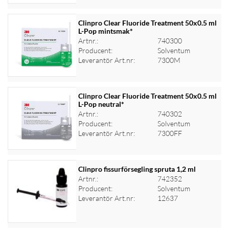
Clinpro Clear Fluoride Treatment 50x0.5 ml
L-Pop mintsmak*
Artnr.:
740300
Logga in för priser
Producent:
Solventum
Leverantör Art.nr:
7300M
Clinpro Clear Fluoride Treatment 50x0.5 ml
L-Pop neutral*
Artnr.:
740302
Logga in för priser
Producent:
Solventum
Leverantör Art.nr:
7300FF
Clinpro fissurförsegling spruta 1,2 ml
Artnr.:
742352
Producent:
Solventum
Logga in för priser
Leverantör Art.nr:
12637