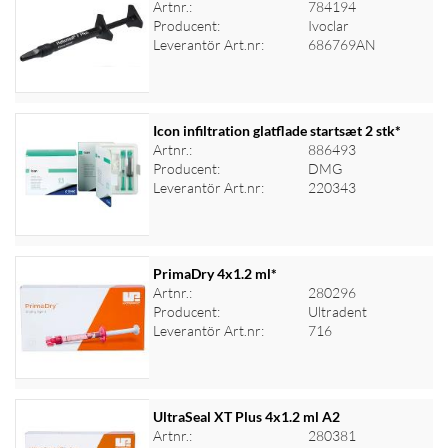
Artnr.:
784194
Producent:
Ivoclar
Logga in för priser
Leverantör Art.nr:
686769AN
Icon infiltration glatflade startsæt 2 stk*
Artnr.:
886493
Producent:
DMG
Logga in för priser
Leverantör Art.nr:
220343
PrimaDry 4x1.2 ml*
Artnr.:
280296
Producent:
Ultradent
Logga in för priser
Leverantör Art.nr:
716
UltraSeal XT Plus 4x1.2 ml A2
Artnr.:
280381