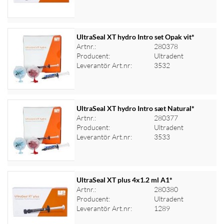
UltraSeal XT hydro Intro set Opak vit*
Artnr.:
280378
Producent:
Ultradent
Logga in för priser
Leverantör Art.nr:
3532
UltraSeal XT hydro Intro sæt Natural*
Artnr.:
280377
Producent:
Ultradent
Logga in för priser
Leverantör Art.nr:
3533
UltraSeal XT plus 4x1.2 ml A1*
Artnr.:
280380
Producent:
Ultradent
Logga in för priser
Leverantör Art.nr:
1289