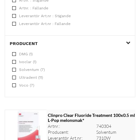
Artnr. : Stigande
Artnr. : Fallande
Leverantör Art.nr : Stigande
Leverantör Art.nr : Fallande
PRODUCENT
DMG (1)
Ivoclar (1)
Solventum (7)
Ultradent (11)
Voco (7)
Clinpro Clear Fluoride Treatment 100x0.5 ml
L-Pop melonsmak*
Artnr.:
740304
Producent:
Solventum
Leverantör Art.nr:
7310W