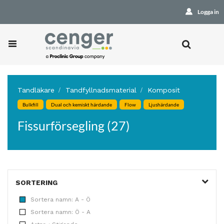
Logga in
Tandläkare
Tandfyllnadsmaterial
Komposit
Bulkfill
Dual och kemiskt härdande
Flow
Ljushärdande
Fissurförsegling (27)
SORTERING
Sortera namn: A - Ö
Sortera namn: Ö - A