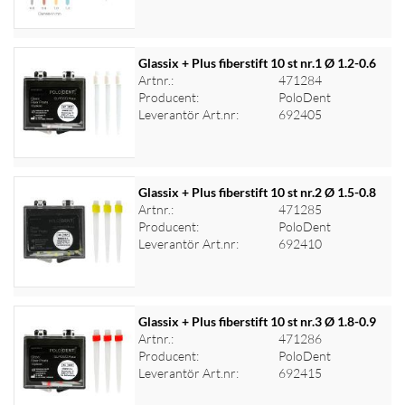
Glassix + Plus fiberstift 10 st nr.1 Ø 1.2-0.6
Artnr.:
471284
Producent:
PoloDent
Logga in för priser
Leverantör Art.nr:
692405
Glassix + Plus fiberstift 10 st nr.2 Ø 1.5-0.8
Artnr.:
471285
Producent:
PoloDent
Logga in för priser
Leverantör Art.nr:
692410
Glassix + Plus fiberstift 10 st nr.3 Ø 1.8-0.9
Artnr.:
471286
Producent:
PoloDent
Logga in för priser
Leverantör Art.nr:
692415