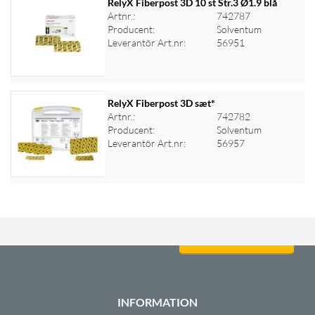
RelyX Fiberpost 3D 10 st Str.3 Ø1.9 blå
Artnr.:
742787
Producent:
Solventum
Logga in för priser
Leverantör Art.nr:
56951
RelyX Fiberpost 3D sæt*
Artnr.:
742782
Producent:
Solventum
Logga in för priser
Leverantör Art.nr:
56957
Logga in för priser
INFORMATION