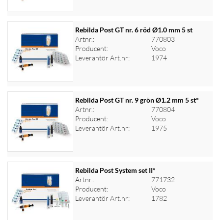
Rebilda Post GT nr. 6 röd Ø1.0 mm 5 st
Artnr.:
770803
Producent:
Voco
Logga in för priser
Leverantör Art.nr:
1974
Rebilda Post GT nr. 9 grön Ø1.2 mm 5 st*
Artnr.:
770804
Producent:
Voco
Logga in för priser
Leverantör Art.nr:
1975
Rebilda Post System set II*
Artnr.:
771732
Producent:
Voco
Logga in för priser
Leverantör Art.nr:
1782