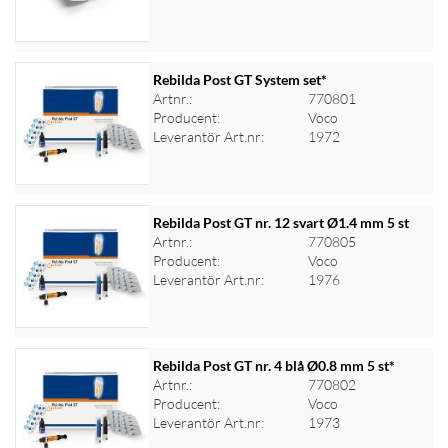
Rebilda Post GT System set*
Artnr.:
770801
Producent:
Voco
Logga in för priser
Leverantör Art.nr:
1972
Rebilda Post GT nr. 12 svart Ø1.4 mm 5 st
Artnr.:
770805
Producent:
Voco
Logga in för priser
Leverantör Art.nr:
1976
Rebilda Post GT nr. 4 blå Ø0.8 mm 5 st*
Artnr.:
770802
Producent:
Voco
Logga in för priser
Leverantör Art.nr:
1973