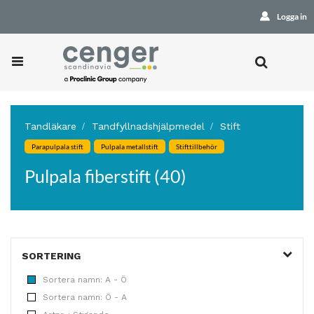
Logga in
Tandläkare
Tandfyllnadshjälpmedel
Stift
Parapulpala stift
Pulpala metallstift
Stifttillbehör
Pulpala fiberstift (40)
SORTERING
Sortera namn: A - Ö
Sortera namn: Ö - A