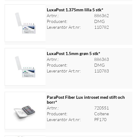
LuxaPost 1.375mm lilla 5 stk*
Artnr.:
886362
Producent:
DMG
Logga in för priser
Leverantör Art.nr:
110782
LuxaPost 1.5mm grøn 5 stk*
Artnr.:
886363
Producent:
DMG
Logga in för priser
Leverantör Art.nr:
110783
ParaPost Fiber Lux introset med stift och
borr*
Artnr.:
720551
Logga in för priser
Producent:
Coltene
Leverantör Art.nr:
PF170