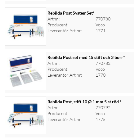
Rebilda Post SystemSet*
Artnr.:
770780
Producent:
Voco
Logga in för priser
Leverantör Art.nr:
1771
Rebilda Post set med 15 stift och 3 borr*
Artnr.:
770782
Producent:
Voco
Logga in för priser
Leverantör Art.nr:
1770
Rebilda Post, stift 10 Ø 1 mm 5 st röd *
Artnr.:
770792
Producent:
Voco
Logga in för priser
Leverantör Art.nr:
1775