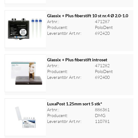
Glassix + Plus fiberstift 10 st nr.4 Ø 2.0-1.0
Artnr.:
471287
Producent:
PoloDent
Logga in för priser
Leverantör Art.nr:
692420
Glassix + Plus fiberstift introset
Artnr.:
471282
Producent:
PoloDent
Logga in för priser
Leverantör Art.nr:
692400
LuxaPost 1.25mm sort 5 stk*
Artnr.:
886361
Producent:
DMG
Logga in för priser
Leverantör Art.nr:
110781