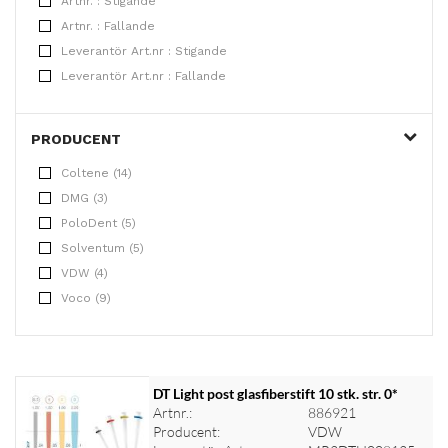
Artnr. : Stigande
Artnr. : Fallande
Leverantör Art.nr : Stigande
Leverantör Art.nr : Fallande
PRODUCENT
Coltene (14)
DMG (3)
PoloDent (5)
Solventum (5)
VDW (4)
Voco (9)
DT Light post glasfiberstift 10 stk. str. 0*
Artnr.:
886921
Producent:
VDW