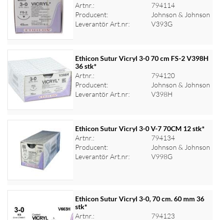
Artnr.:
794114
Logga in för priser
Producent:
Johnson & Johnson
Leverantör Art.nr:
V393G
Ethicon Sutur Vicryl 3-0 70 cm FS-2 V398H
36 stk*
Artnr.:
794120
Logga in för priser
Producent:
Johnson & Johnson
Leverantör Art.nr:
V398H
Ethicon Sutur Vicryl 3-0 V-7 70CM 12 stk*
Artnr.:
794134
Producent:
Johnson & Johnson
Logga in för priser
Leverantör Art.nr:
V998G
Ethicon Sutur Vicryl 3-0, 70 cm. 60 mm 36
stk*
Artnr.:
794123