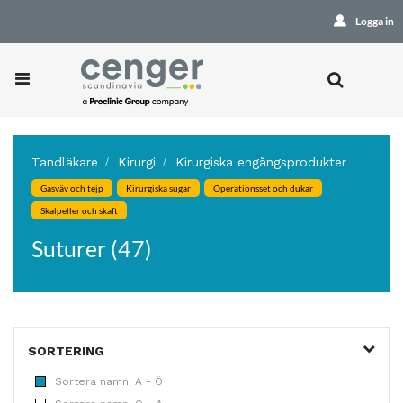
Logga in
Tandläkare
Kirurgi
Kirurgiska engångsprodukter
Gasväv och tejp
Kirurgiska sugar
Operationsset och dukar
Skalpeller och skaft
Suturer (47)
SORTERING
Sortera namn: A - Ö