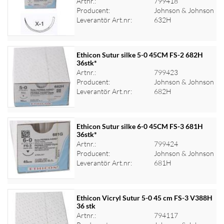
Artnr.:
799418
Logga in för priser
Producent:
Johnson & Johnson
Leverantör Art.nr:
632H
Ethicon Sutur silke 5-0 45CM FS-2 682H
36stk*
Artnr.:
799423
Logga in för priser
Producent:
Johnson & Johnson
Leverantör Art.nr:
682H
Ethicon Sutur silke 6-0 45CM FS-3 681H
36stk*
Artnr.:
799424
Logga in för priser
Producent:
Johnson & Johnson
Leverantör Art.nr:
681H
Ethicon Vicryl Sutur 5-0 45 cm FS-3 V388H
36 stk
Artnr.:
794117
Logga in för priser