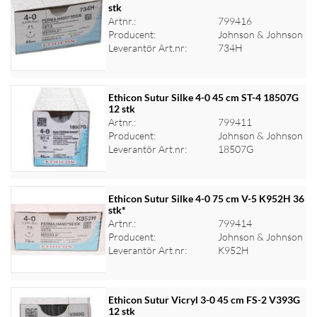
stk
Artnr.:
799416
Logga in för priser
Producent:
Johnson & Johnson
Leverantör Art.nr:
734H
Ethicon Sutur Silke 4-0 45 cm ST-4 18507G
12 stk
Artnr.:
799411
Logga in för priser
Producent:
Johnson & Johnson
Leverantör Art.nr:
18507G
Ethicon Sutur Silke 4-0 75 cm V-5 K952H 36
stk*
Artnr.:
799414
Logga in för priser
Producent:
Johnson & Johnson
Leverantör Art.nr:
K952H
Ethicon Sutur Vicryl 3-0 45 cm FS-2 V393G
12 stk