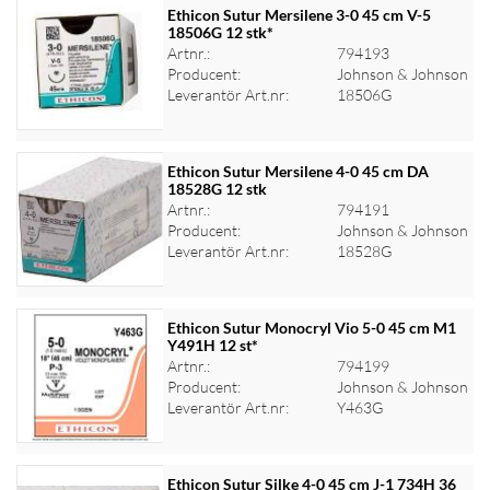
Ethicon Sutur Mersilene 3-0 45 cm V-5
18506G 12 stk*
Artnr.:
794193
Logga in för priser
Producent:
Johnson & Johnson
Leverantör Art.nr:
18506G
Ethicon Sutur Mersilene 4-0 45 cm DA
18528G 12 stk
Artnr.:
794191
Logga in för priser
Producent:
Johnson & Johnson
Leverantör Art.nr:
18528G
Ethicon Sutur Monocryl Vio 5-0 45 cm M1
Y491H 12 st*
Artnr.:
794199
Logga in för priser
Producent:
Johnson & Johnson
Leverantör Art.nr:
Y463G
Ethicon Sutur Silke 4-0 45 cm J-1 734H 36