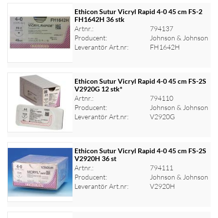
Ethicon Sutur Vicryl Rapid 4-0 45 cm FS-2
FH1642H 36 stk
Artnr.:
794137
Logga in för priser
Producent:
Johnson & Johnson
Leverantör Art.nr:
FH1642H
Ethicon Sutur Vicryl Rapid 4-0 45 cm FS-2S
V2920G 12 stk*
Artnr.:
794110
Logga in för priser
Producent:
Johnson & Johnson
Leverantör Art.nr:
V2920G
Ethicon Sutur Vicryl Rapid 4-0 45 cm FS-2S
V2920H 36 st
Artnr.:
794111
Logga in för priser
Producent:
Johnson & Johnson
Leverantör Art.nr:
V2920H