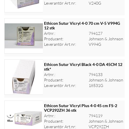
Leverantör Art.nr:
V240G
Ethicon Sutur Vicryl 4-0 70 cm V-5 V994G
12 stk
Artnr.:
794127
Logga in för priser
Producent:
Johnson & Johnson
Leverantör Art.nr:
V994G
Ethicon Sutur Vicryl Black 4-0 DA 45CM 12
stk*
Artnr.:
794133
Logga in för priser
Producent:
Johnson & Johnson
Leverantör Art.nr:
18531G
Ethicon Sutur Vicryl Plus 4-0 45 cm FS-2
VCP292ZH 36 stk
Artnr.:
794119
Logga in för priser
Producent:
Johnson & Johnson
Leverantör Art.nr:
VCP292ZH