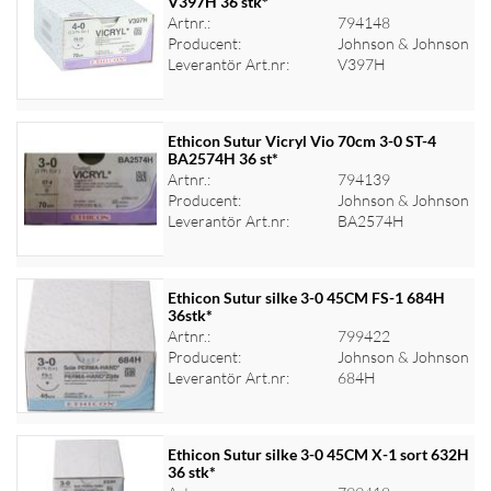
V397H 36 stk*
Artnr.:
794148
Logga in för priser
Producent:
Johnson & Johnson
Leverantör Art.nr:
V397H
Ethicon Sutur Vicryl Vio 70cm 3-0 ST-4
BA2574H 36 st*
Artnr.:
794139
Logga in för priser
Producent:
Johnson & Johnson
Leverantör Art.nr:
BA2574H
Ethicon Sutur silke 3-0 45CM FS-1 684H
36stk*
Artnr.:
799422
Logga in för priser
Producent:
Johnson & Johnson
Leverantör Art.nr:
684H
Ethicon Sutur silke 3-0 45CM X-1 sort 632H
36 stk*