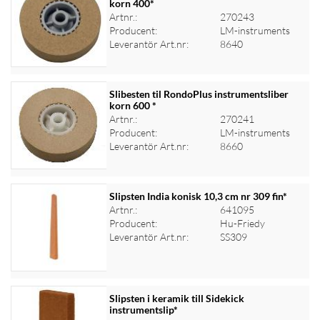
korn 400*
Artnr.:
270243
Logga in för priser
Producent:
LM-instruments
Leverantör Art.nr:
8640
Slibesten til RondoPlus instrumentsliber
korn 600 *
Artnr.:
270241
Logga in för priser
Producent:
LM-instruments
Leverantör Art.nr:
8660
Slipsten India konisk 10,3 cm nr 309 fin*
Artnr.:
641095
Producent:
Hu-Friedy
Logga in för priser
Leverantör Art.nr:
SS309
Slipsten i keramik till Sidekick
instrumentslip*