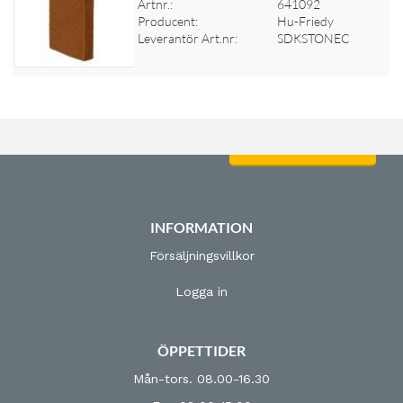
Artnr.:
641092
Logga in för priser
Producent:
Hu-Friedy
Leverantör Art.nr:
SDKSTONEC
Logga in för priser
INFORMATION
Försäljningsvillkor
Logga in
ÖPPETTIDER
Mån-tors. 08.00-16.30