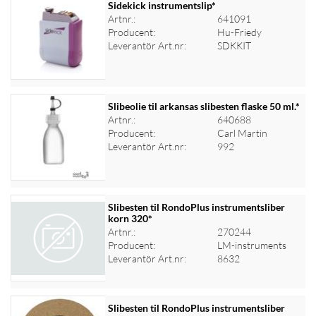
Sidekick instrumentslip*
Artnr.:
641091
Producent:
Hu-Friedy
Logga in för priser
Leverantör Art.nr:
SDKKIT
Slibeolie til arkansas slibesten flaske 50 ml.*
Artnr.:
640688
Producent:
Carl Martin
Logga in för priser
Leverantör Art.nr:
992
Slibesten til RondoPlus instrumentsliber
korn 320*
Artnr.:
270244
Logga in för priser
Producent:
LM-instruments
Leverantör Art.nr:
8632
Slibesten til RondoPlus instrumentsliber