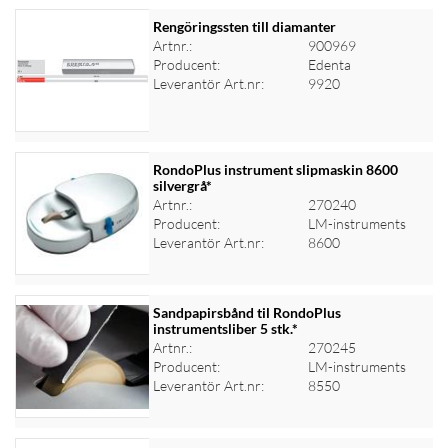
Rengöringssten till diamanter
Artnr.:
900969
Producent:
Edenta
Logga in för priser
Leverantör Art.nr:
9920
RondoPlus instrument slipmaskin 8600
silvergrå*
Artnr.:
270240
Logga in för priser
Producent:
LM-instruments
Leverantör Art.nr:
8600
Sandpapirsbånd til RondoPlus
instrumentsliber 5 stk.*
Artnr.:
270245
Logga in för priser
Producent:
LM-instruments
Leverantör Art.nr:
8550