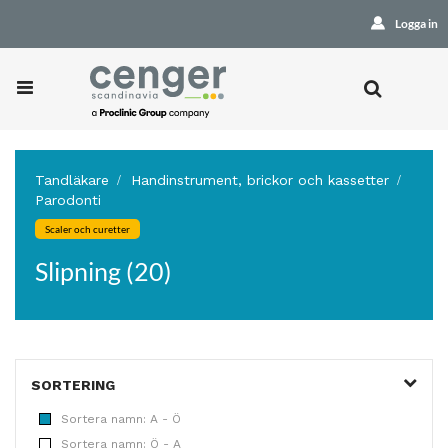
Logga in
Tandläkare
Handinstrument, brickor och kassetter
Parodonti
Scaler och curetter
Slipning (20)
SORTERING
Sortera namn: A - Ö
Sortera namn: Ö - A