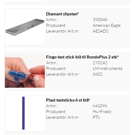
Diamant slipsten*
Artnr.:
390048
Producent:
American Eagle
Logga in för priser
Leverantör Art.nr:
AESADS
Fingo test stick blå til RondoPlus 2 stk*
Artnr.:
270242
Producent:
LM-instruments
Logga in för priser
Leverantör Art.nr:
8602
Plast teststicka 6 st blå*
Artnr.:
641096
Producent:
Hu-Friedy
Logga in för priser
Leverantör Art.nr:
PTS