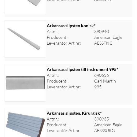
Arkansas slipsten konisk*
Artnr.:
390940
Producent:
American Eagle
Logga in för priser
Leverantör Art.nr:
AESSTNC
Arkansas slipsten till instrument 995*
Artnr.:
640636
Producent:
Carl Martin
Logga in för priser
Leverantör Art.nr:
995
Arkansas slipsten. Kirurgisk*
Artnr.:
390935
Producent:
American Eagle
Logga in för priser
Leverantör Art.nr:
AESSSURG