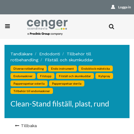
Logga in
Tandläkare
Endodonti
Tillbehör till
rotbehandling
Filställ och skumkuddar
Diverse rotbehandling
Endo instrument
Endoblock-mätsticka
Endomaskiner
Filstopp
Filställ och skumkuddar
Kylspray
Pappersspetsar osterila
Pappersspetsar sterila
Tillbehör till endomaskiner
Clean-Stand filställ, plast, rund
Tillbaka