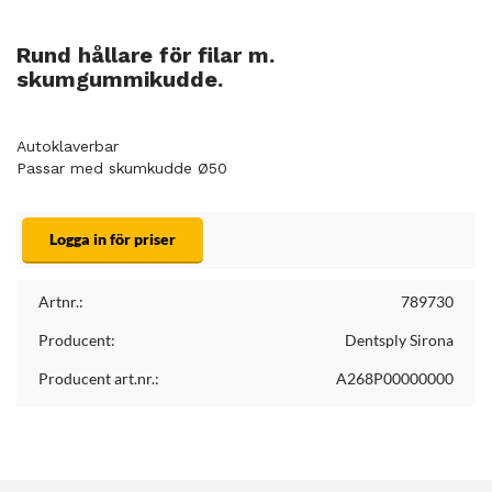
Rund hållare för filar m.
skumgummikudde.
Autoklaverbar
Passar med skumkudde Ø50
Logga in för priser
Artnr.:
789730
Producent:
Dentsply Sirona
Producent art.nr.:
A268P00000000