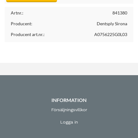
Artnr.:
841380
Producent:
Dentsply Sirona
Producent art.nr.:
A0756225G0L03
INFORMATION
Försäljningsvillkor
Logga in