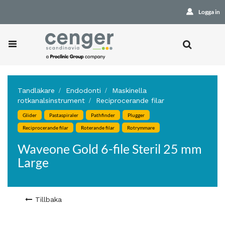
Logga in
Tandläkare
Endodonti
Maskinella
rotkanalsinstrument
Reciprocerande filar
Glider
Pastaspiraler
Pathfinder
Plugger
Reciprocerande filar
Roterande filar
Rotrymmare
Waveone Gold 6-file Steril 25 mm
Large
Tillbaka