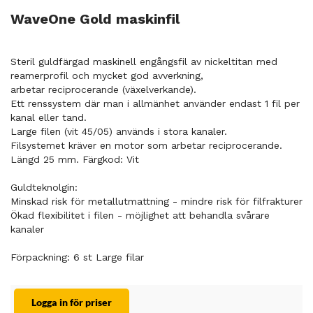
WaveOne Gold maskinfil
Steril guldfärgad maskinell engångsfil av nickeltitan med
reamerprofil och mycket god avverkning,
arbetar reciprocerande (växelverkande).
Ett renssystem där man i allmänhet använder endast 1 fil per
kanal eller tand.
Large filen (vit 45/05) används i stora kanaler.
Filsystemet kräver en motor som arbetar reciprocerande.
Längd 25 mm. Färgkod: Vit
Guldteknolgin:
Minskad risk för metallutmattning - mindre risk för filfrakturer
Ökad flexibilitet i filen - möjlighet att behandla svårare
kanaler
Förpackning: 6 st Large filar
Logga in för priser