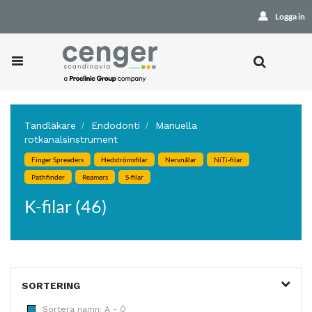
Logga in
Tandläkare
Endodonti
Manuella
rotkanalsinstrument
Finger Spreaders
Hedströmsfilar
Nervnålar
NiTi-filar
Pathfinder
Reamers
S-filar
K-filar (46)
SORTERING
Sortera namn: A - Ö