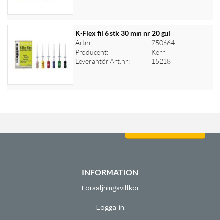
K-Flex fil 6 stk 30 mm nr 20 gul
Artnr.:
750664
Producent:
Kerr
Logga in för priser
Leverantör Art.nr:
15218
Logga in för priser
INFORMATION
Försäljningsvillkor
Logga in