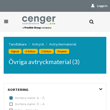
Logga in
Tandläkare
Avtryck
Avtrycksmaterial
Alginat
A-Silikon
C-Silikon
Polyeter
Övriga avtryckmaterial (3)
SORTERING
Sortera namn: A - Ö
Sortera namn: Ö - A