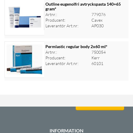
Outline eugenolfri avtryckspasta 140+65
gram*
Artnr.:
779076
Logga in för priser
Producent:
Cavex
Leverantör Art.nr:
AP030
Permlastic regular body 2x60 ml*
Artnr.:
750054
Producent:
Kerr
Logga in för priser
Leverantör Art.nr:
60101
Logga in för priser
INFORMATION