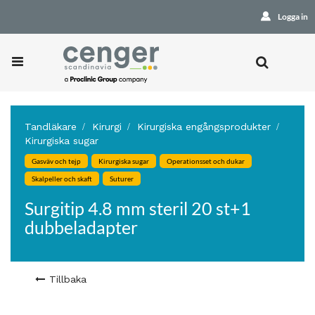
Logga in
Tandläkare
Kirurgi
Kirurgiska engångsprodukter
Kirurgiska sugar
Gasväv och tejp
Kirurgiska sugar
Operationsset och dukar
Skalpeller och skaft
Suturer
Surgitip 4.8 mm steril 20 st+1
dubbeladapter
Tillbaka