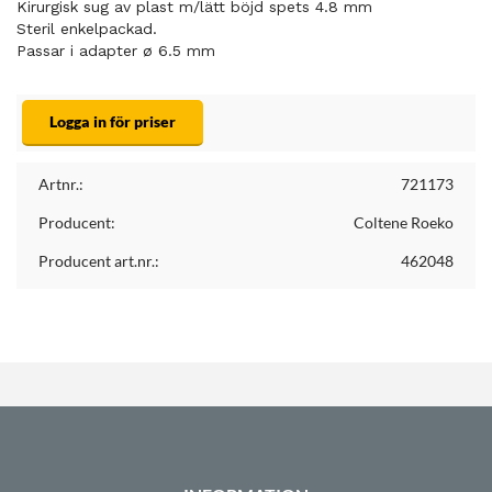
Kirurgisk sug av plast m/lätt böjd spets 4.8 mm
Steril enkelpackad.
Passar i adapter ø 6.5 mm
Logga in för priser
Artnr.:
721173
Producent:
Coltene Roeko
Producent art.nr.:
462048