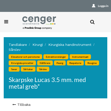
Logga in
Tandläkare
Kirurgi
Kirurgiska handinstrument
Sårslev
Elevatorer och periotome
Extraktionstänger
Instrumentsæt
Kirurgiska pincetter
Nålförare
Peang
Raspatorie
Rougine
Saxar
Sårhakar
Sårslev
Skarpske Lucas 3.5 mm. med
metal greb*
Tillbaka