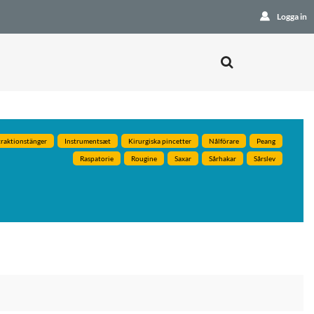
Logga in
traktionstänger
Instrumentsæt
Kirurgiska pincetter
Nålförare
Peang
Raspatorie
Rougine
Saxar
Sårhakar
Sårslev