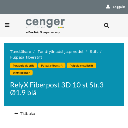
Logga in
Tandläkare
Tandfyllnadshjälpmedel
Stift
Pulpala fiberstift
Parapulpala stift
Pulpala fiberstift
Pulpala metallstift
Stifttillbehör
RelyX Fiberpost 3D 10 st Str.3
Ø1.9 blå
Tillbaka