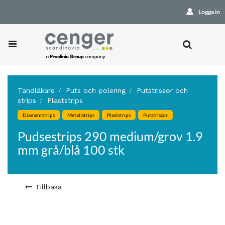
Logga in
Tandläkare
Puts och polering
Putstrissor och
strips
Plaststrips
Diamantstrips
Metallstrips
Plaststrips
Putstrissor
Pudsestrips 290 medium/grov 1.9
mm grå/blå 100 stk
Tillbaka