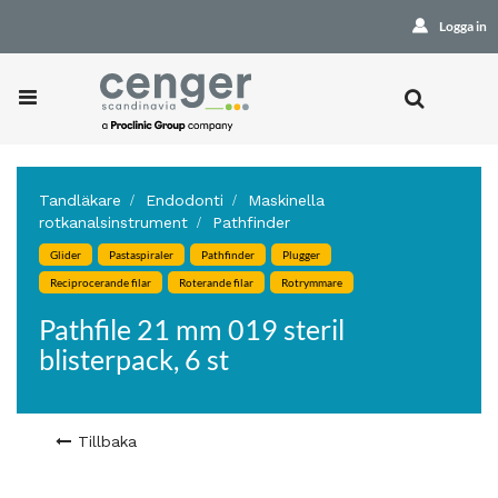
Logga in
Tandläkare
Endodonti
Maskinella
rotkanalsinstrument
Pathfinder
Glider
Pastaspiraler
Pathfinder
Plugger
Reciprocerande filar
Roterande filar
Rotrymmare
Pathfile 21 mm 019 steril
blisterpack, 6 st
Tillbaka