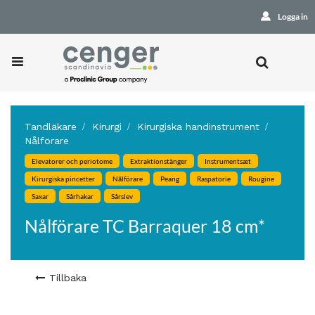
Logga in
Tandläkare
Kirurgi
Kirurgiska handinstrument
Nålförare
Elevatorer och periotome
Extraktionstänger
Instrumentsæt
Kirurgiska pincetter
Nålförare
Peang
Raspatorie
Rougine
Saxar
Sårhakar
Sårslev
Nålförare TC Barraquer 18 cm*
Tillbaka