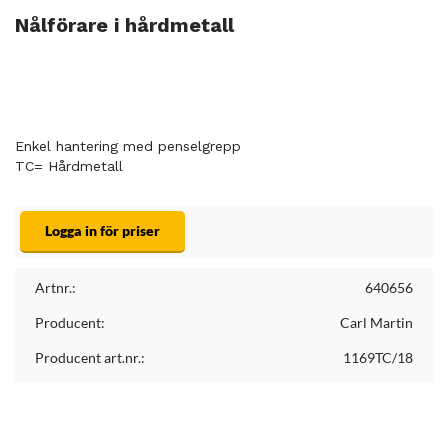
Nålförare i hårdmetall
Enkel hantering med penselgrepp
TC= Hårdmetall
Logga in för priser
Artnr.:
640656
Producent:
Carl Martin
Producent art.nr.:
1169TC/18