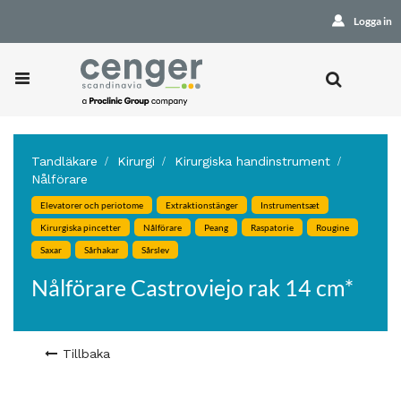
Logga in
Tandläkare
Kirurgi
Kirurgiska handinstrument
Nålförare
Elevatorer och periotome
Extraktionstänger
Instrumentsæt
Kirurgiska pincetter
Nålförare
Peang
Raspatorie
Rougine
Saxar
Sårhakar
Sårslev
Nålförare Castroviejo rak 14 cm*
Tillbaka