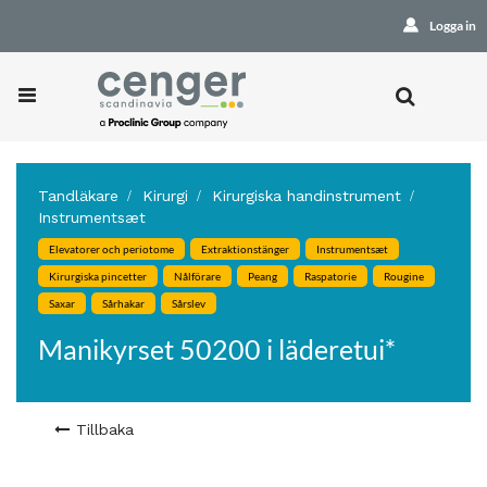
Logga in
Tandläkare
Kirurgi
Kirurgiska handinstrument
Instrumentsæt
Elevatorer och periotome
Extraktionstänger
Instrumentsæt
Kirurgiska pincetter
Nålförare
Peang
Raspatorie
Rougine
Saxar
Sårhakar
Sårslev
Manikyrset 50200 i läderetui*
Tillbaka