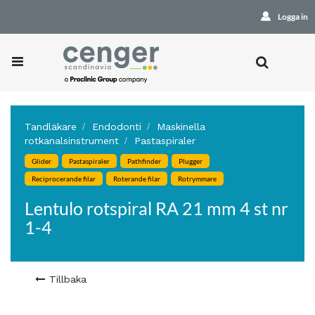
Logga in
Tandläkare
Endodonti
Maskinella
rotkanalsinstrument
Pastaspiraler
Glider
Pastaspiraler
Pathfinder
Plugger
Reciprocerande filar
Roterande filar
Rotrymmare
Lentulo rotspiral RA 21 mm 4 st nr
1-4
Tillbaka