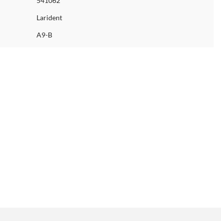
541062
Larident
A9-B