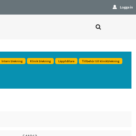
Logga in
Intern blekning
Klinik blekning
Läpphållare
Tillbehör till klinikblekning