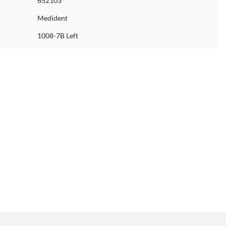
652103
Medident
1008-7B Left