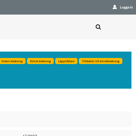
Logga in
Intern blekning
Klinik blekning
Läpphållare
Tillbehör till klinikblekning