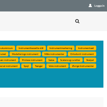
Logga in
e aluminium
Instrumentkassette stål
Instrumentmarkering
Instrumentsæt
rumet
Modellerings instrument
Måle instrumenter
Ortodonti instrument
læn instrument
Protese instrument
Sakse
Scalere og curetter
Skalpel
ecial instrument
Spejl
Tænger
Voks instrument
Øvrige Instrumenter