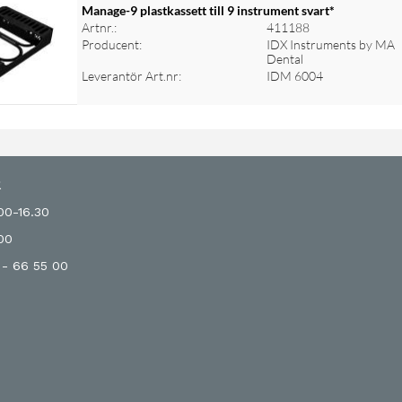
Manage-9 plastkassett till 9 instrument svart*
Artnr.:
411188
Producent:
IDX Instruments by MA
Dental
Leverantör Art.nr:
IDM 6004
R
00-16.30
.00
 - 66 55 00