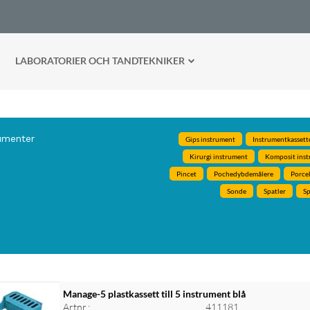
LABORATORIER OCH TANDTEKNIKER
umenter
Gips instrument
Instrumentkassett
Kirurgi instrument
Komposit inst
Pincet
Pochedybdemålere
Porce
Sonde
Spatler
Sp
Manage-5 plastkassett till 5 instrument blå
Artnr.:
411181