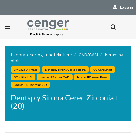
Logga in
Laboratorier og tandteknikere
CAD/CAM
Keramisk
blok
3M Lava Ultimate
Dentsply Sirona Cerec Tessera
GC CeraSmart
GC Initial LiSi
Ivoclar IPS e.max CAD
Ivoclar IPS e.max Press
Ivoclar IPS Empress CAD
Dentsply Sirona Cerec Zirconia+
(20)