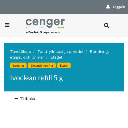
Logga in
Tandläkare
Tandfyllnadshjälpmedel
Bondning,
etsgel och primer
Etsgel
Bonding
Desensibilisering
Etsgel
Ivoclean refill 5 g
Tillbaka