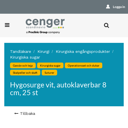
Logga in
Tandläkare
Kirurgi
Kirurgiska engångsprodukter
Kirurgiska sugar
Gasväv och tejp
Kirurgiska sugar
Operationsset och dukar
Skalpeller och skaft
Suturer
Hygosurge vit, autoklaverbar 8
cm, 25 st
Tillbaka