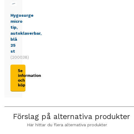
Hygosurge
micro
tip,
autoklaverbar,
blå
25
st
(200038)
Se
information
och
köp
Förslag på alternativa produkter
Här hittar du flera alternativa produkter