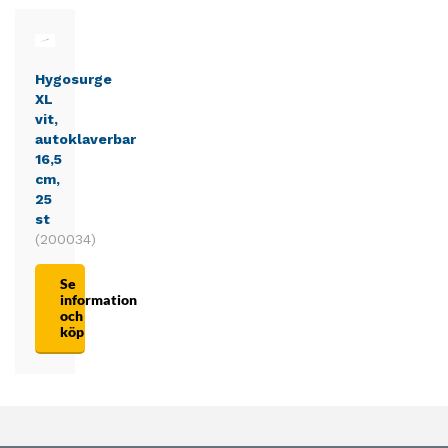
Hygosurge
XL
vit,
autoklaverbar
16,5
cm,
25
st
(200034)
Se
information
och
köp