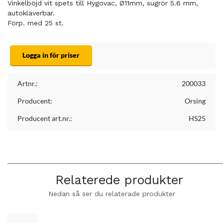
Vinkelböjd vit spets till Hygovac, Ø11mm, sugrör 5.6 mm,
autoklaverbar.
Förp. med 25 st.
Logga in för priser
Artnr.:
200033
Producent:
Orsing
Producent art.nr.:
HS25
Relaterede produkter
Nedan så ser du relaterade produkter