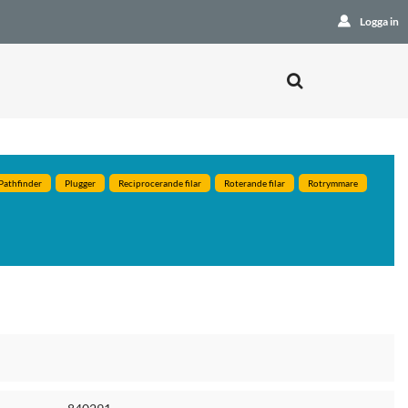
Logga in
Pathfinder
Plugger
Reciprocerande filar
Roterande filar
Rotrymmare