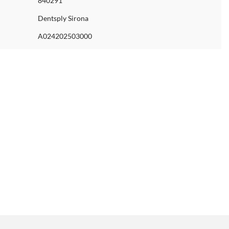
840291
Dentsply Sirona
A024202503000