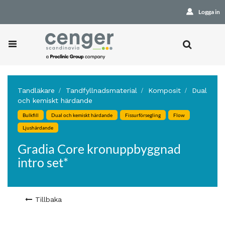
Logga in
Tandläkare
Tandfyllnadsmaterial
Komposit
Dual
och kemiskt härdande
Bulkfill
Dual och kemiskt härdande
Fissurförsegling
Flow
Ljushärdande
Gradia Core kronuppbyggnad
intro set*
Tillbaka