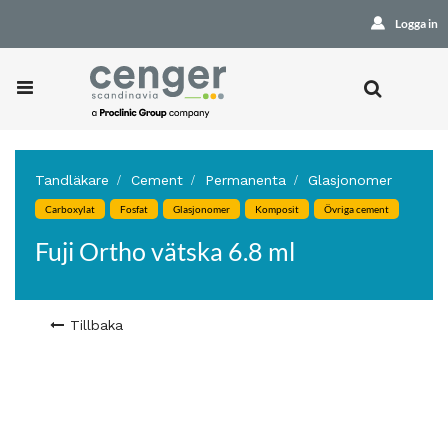
Logga in
Tandläkare
Cement
Permanenta
Glasjonomer
Carboxylat
Fosfat
Glasjonomer
Komposit
Övriga cement
Fuji Ortho vätska 6.8 ml
Tillbaka