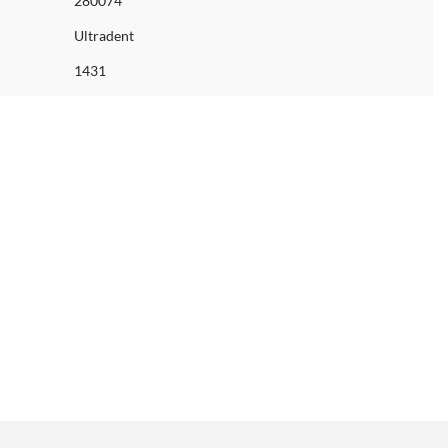
280074
Ultradent
1431