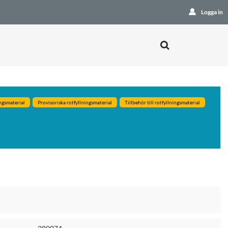
Logga in
ngsmaterial
Provisoriska rotfyllningsmaterial
Tillbehör till rotfyllningsmaterial