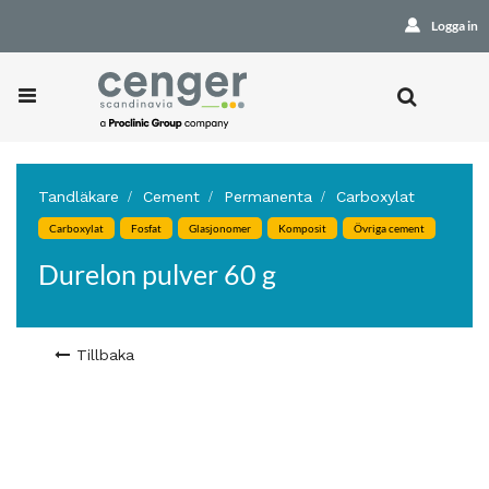
Logga in
Tandläkare
Cement
Permanenta
Carboxylat
Carboxylat
Fosfat
Glasjonomer
Komposit
Övriga cement
Durelon pulver 60 g
Tillbaka