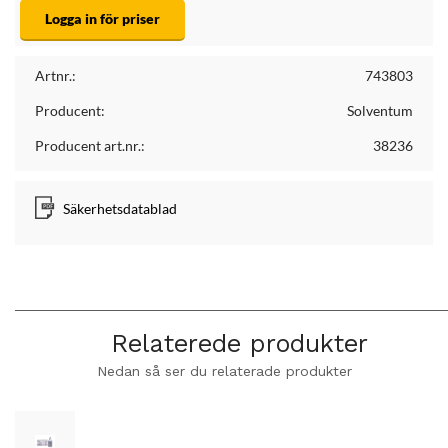
Logga in för priser
Artnr.:
743803
Producent:
Solventum
Producent art.nr.:
38236
Säkerhetsdatablad
Relaterede produkter
Nedan så ser du relaterade produkter