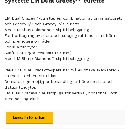
Syntette LM Dual Gracey™-curette
LM Dual Gracey™-curette, en kombination av universalcurett
och Gracey 1/2 och Gracey 7/8-curette
Med LM Sharp Diamond™ slipfri beläggning
För borttagning av supra och subgingival tandsten i främre
och premolära områden
För alla tandytor.
Skaft: LM-ErgoSense®(Ø 13.7 mm)
Med LM Sharp Diamond™ slipfri beläggning
Varje LM Dual Gracey™-spets har två elliptiska skärkanter -
en mesial och en distal kant.
Denna design möjliggör behandling av både mesiala och
distala tandytor.
LM Dual Graceys™ är lämpliga för vertikal, horisontell och
sned scalingteknik.
Logga in för priser