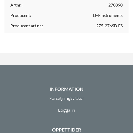
Artnr.:
270890
Producent:
LM-instruments
Producent art.nr.:
275-276SD ES
INFORMATION
Försäljningsvillkor
Logga in
ÖPPETTIDER