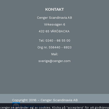
KONTAKT
Cenger Scandinavia AB
Virkesvägen 6
432 65 VÄRÖBACKA
Tel: 0340 - 66 55 00
Org nr. 556440 - 6923
Mail:
sverige@cenger.com
Copyright 2016 - Cenger Scandinavia AB
cenger.se använder sig av cookies. Klicka på "acceptera" för att godkänna