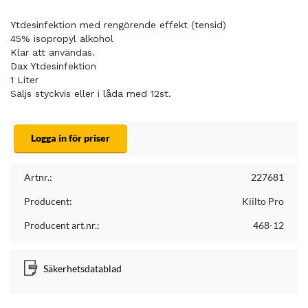
Ytdesinfektion med rengörende effekt (tensid)
45% isopropyl alkohol
Klar att användas.
Dax Ytdesinfektion
1 Liter
Säljs styckvis eller i låda med 12st.
Logga in för priser
Artnr.:
227681
Producent:
Kiilto Pro
Producent art.nr.:
468-12
Säkerhetsdatablad