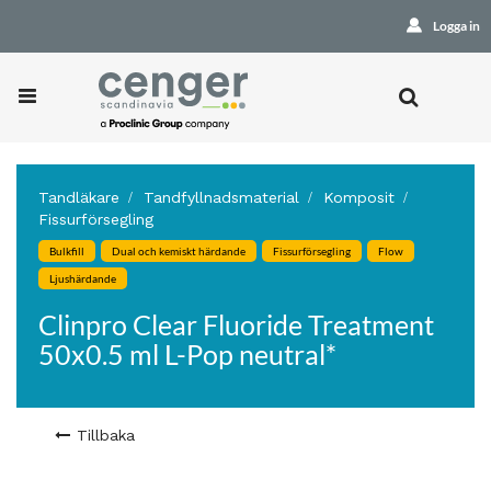
Logga in
Tandläkare
Tandfyllnadsmaterial
Komposit
Fissurförsegling
Bulkfill
Dual och kemiskt härdande
Fissurförsegling
Flow
Ljushärdande
Clinpro Clear Fluoride Treatment
50x0.5 ml L-Pop neutral*
Tillbaka