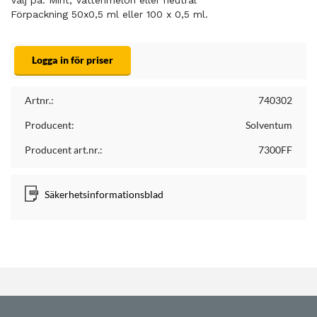
Välj på: Mint, Vattenmelon eller neutral
Förpackning 50x0,5 ml eller 100 x 0,5 ml.
Logga in för priser
Artnr.:
740302
Producent:
Solventum
Producent art.nr.:
7300FF
Säkerhetsinformationsblad