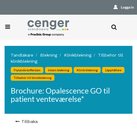
Logga in
Tandläkare
Blekning
Klinikblekning
Tillbehör till
klinikblekning
Flytande kofferdam
Intern blekning
Klinik blekning
Läpphållare
Tillbehör till klinikblekning
Brochure: Opalescence GO til
patient venteværelse*
Tillbaka