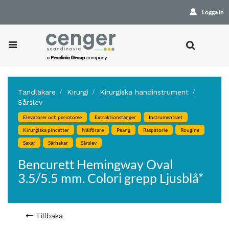
Logga in
Tandläkare
Kirurgi
Kirurgiska handinstrument
Sårslev
Elevatorer och periotome
Extraktionstänger
Instrumentsæt
Kirurgiska pincetter
Nålförare
Peang
Raspatorie
Rougine
Saxar
Sårhakar
Sårslev
Bencurett Hemingway Oval
3.5/5.5 mm. Colori grepp Ljusblå*
Tillbaka