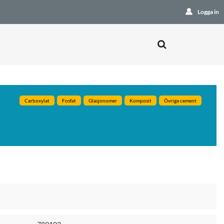
Logga in
Carboxylat
Fosfat
Glasjonomer
Komposit
Övriga cement