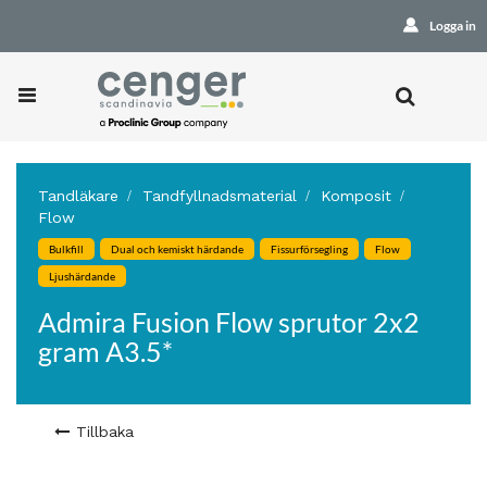
Logga in
Tandläkare
Tandfyllnadsmaterial
Komposit
Flow
Bulkfill
Dual och kemiskt härdande
Fissurförsegling
Flow
Ljushärdande
Admira Fusion Flow sprutor 2x2
gram A3.5*
Tillbaka