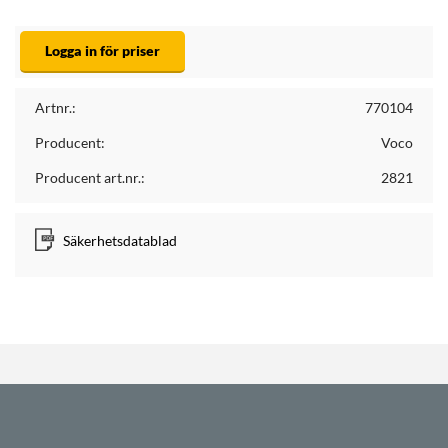
Logga in för priser
Artnr.:
770104
Producent:
Voco
Producent art.nr.:
2821
Säkerhetsdatablad