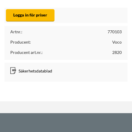
Logga in för priser
Artnr.:
770103
Producent:
Voco
Producent art.nr.:
2820
Säkerhetsdatablad