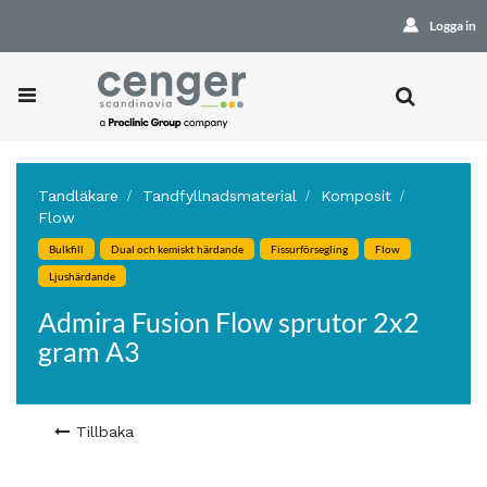
Logga in
Tandläkare
Tandfyllnadsmaterial
Komposit
Flow
Bulkfill
Dual och kemiskt härdande
Fissurförsegling
Flow
Ljushärdande
Admira Fusion Flow sprutor 2x2
gram A3
Tillbaka