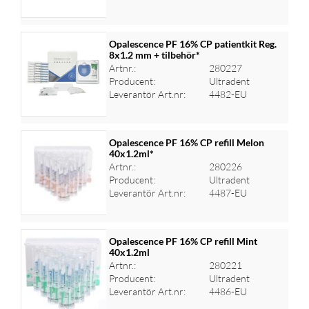
Opalescence PF 16% CP patientkit Reg.
8x1.2 mm + tilbehör*
Artnr.:
280227
Logga in för priser
Producent:
Ultradent
Leverantör Art.nr:
4482-EU
Opalescence PF 16% CP refill Melon
40x1.2ml*
Artnr.:
280226
Logga in för priser
Producent:
Ultradent
Leverantör Art.nr:
4487-EU
Opalescence PF 16% CP refill Mint
40x1.2ml
Artnr.:
280221
Logga in för priser
Producent:
Ultradent
Leverantör Art.nr:
4486-EU