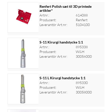
Renfert Polish sæt til 3D printede
artikler*
Artnr.:
614088
Logga in för priser
Producent:
Renfert
Leverantör Art.nr:
5104100
S-11 Kirurgi handstycke 1:1
Artnr.:
895338
Producent:
W&H
Logga in för priser
Leverantör Art.nr:
30056000
S-11 L Kirurgi handstycke 1:1
Artnr.:
895330
Producent:
W&H
Logga in för priser
Leverantör Art.nr:
30058000