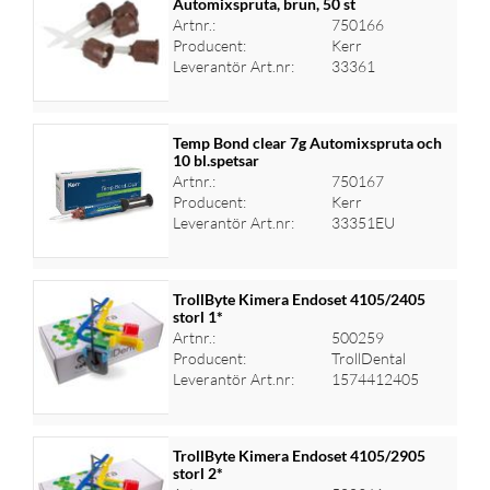
Automixspruta, brun, 50 st
Artnr.:
750166
Logga in för priser
Producent:
Kerr
Leverantör Art.nr:
33361
Temp Bond clear 7g Automixspruta och
10 bl.spetsar
Artnr.:
750167
Logga in för priser
Producent:
Kerr
Leverantör Art.nr:
33351EU
TrollByte Kimera Endoset 4105/2405
storl 1*
Artnr.:
500259
Logga in för priser
Producent:
TrollDental
Leverantör Art.nr:
1574412405
TrollByte Kimera Endoset 4105/2905
storl 2*