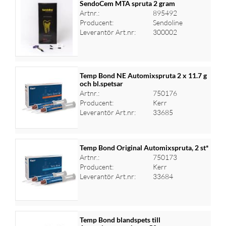
SendoCem MTA spruta 2 gram
Artnr.:
895492
Producent:
Sendoline
Logga in för priser
Leverantör Art.nr:
300002
Temp Bond NE Automixspruta 2 x 11.7 g
och bl.spetsar
Artnr.:
750176
Logga in för priser
Producent:
Kerr
Leverantör Art.nr:
33685
Temp Bond Original Automixspruta, 2 st*
Artnr.:
750173
Producent:
Kerr
Logga in för priser
Leverantör Art.nr:
33684
Temp Bond blandspets till