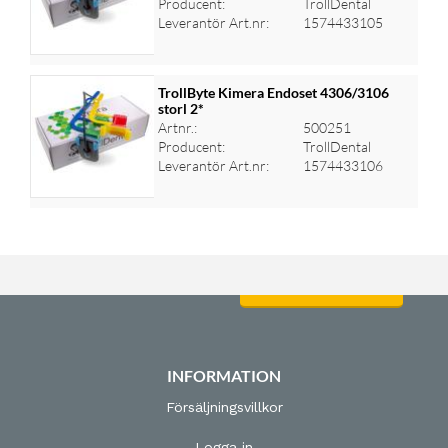
Producent:
TrollDental
Leverantör Art.nr:
1574433105
TrollByte Kimera Endoset 4306/3106
storl 2*
Artnr.:
500251
Logga in för priser
Producent:
TrollDental
Leverantör Art.nr:
1574433106
Logga in för priser
INFORMATION
Försäljningsvillkor
Logga in