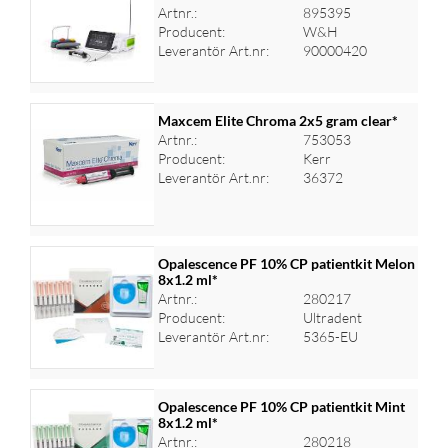
Artnr.:
895395
Logga in för priser
Producent:
W&H
Leverantör Art.nr:
90000420
Maxcem Elite Chroma 2x5 gram clear*
Artnr.:
753053
Producent:
Kerr
Logga in för priser
Leverantör Art.nr:
36372
Opalescence PF 10% CP patientkit Melon
8x1.2 ml*
Artnr.:
280217
Logga in för priser
Producent:
Ultradent
Leverantör Art.nr:
5365-EU
Opalescence PF 10% CP patientkit Mint
8x1.2 ml*
Artnr.:
280218