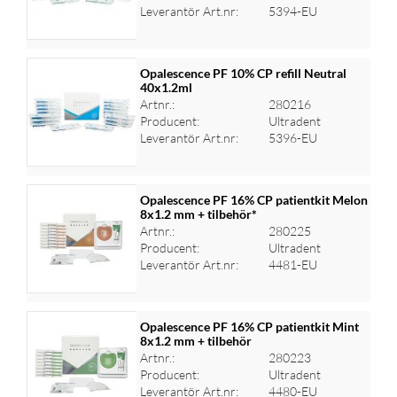
Leverantör Art.nr:
5394-EU
Opalescence PF 10% CP refill Neutral
40x1.2ml
Artnr.:
280216
Logga in för priser
Producent:
Ultradent
Leverantör Art.nr:
5396-EU
Opalescence PF 16% CP patientkit Melon
8x1.2 mm + tilbehör*
Artnr.:
280225
Logga in för priser
Producent:
Ultradent
Leverantör Art.nr:
4481-EU
Opalescence PF 16% CP patientkit Mint
8x1.2 mm + tilbehör
Artnr.:
280223
Logga in för priser
Producent:
Ultradent
Leverantör Art.nr:
4480-EU