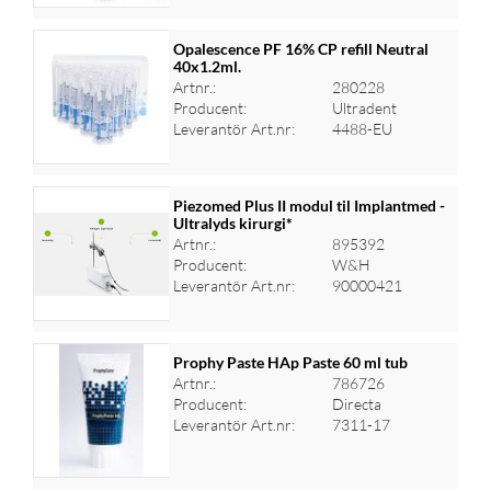
Opalescence PF 16% CP refill Neutral
40x1.2ml.
Artnr.:
280228
Logga in för priser
Producent:
Ultradent
Leverantör Art.nr:
4488-EU
Piezomed Plus II modul til Implantmed -
Ultralyds kirurgi*
Artnr.:
895392
Logga in för priser
Producent:
W&H
Leverantör Art.nr:
90000421
Prophy Paste HAp Paste 60 ml tub
Artnr.:
786726
Producent:
Directa
Logga in för priser
Leverantör Art.nr:
7311-17