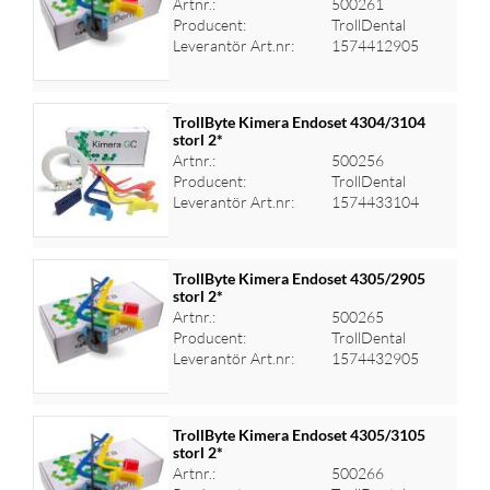
Artnr.:
500261
Logga in för priser
Producent:
TrollDental
Leverantör Art.nr:
1574412905
TrollByte Kimera Endoset 4304/3104
storl 2*
Artnr.:
500256
Logga in för priser
Producent:
TrollDental
Leverantör Art.nr:
1574433104
TrollByte Kimera Endoset 4305/2905
storl 2*
Artnr.:
500265
Logga in för priser
Producent:
TrollDental
Leverantör Art.nr:
1574432905
TrollByte Kimera Endoset 4305/3105
storl 2*
Artnr.:
500266
Logga in för priser