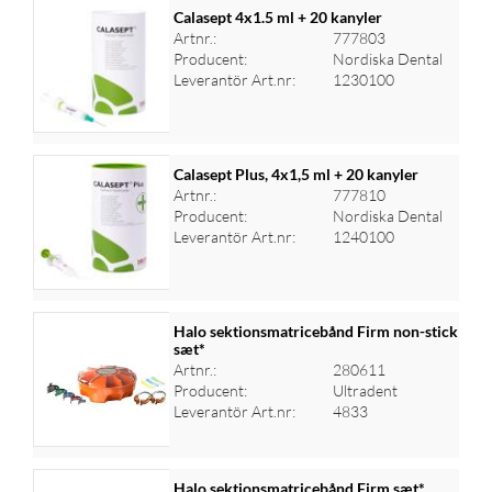
Calasept 4x1.5 ml + 20 kanyler
Artnr.:
777803
Producent:
Nordiska Dental
Leverantör Art.nr:
1230100
Calasept Plus, 4x1,5 ml + 20 kanyler
Artnr.:
777810
Producent:
Nordiska Dental
Logga in för priser
Leverantör Art.nr:
1240100
Halo sektionsmatricebånd Firm non-stick
sæt*
Artnr.:
280611
Logga in för priser
Producent:
Ultradent
Leverantör Art.nr:
4833
Halo sektionsmatricebånd Firm sæt*