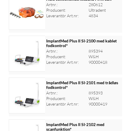
Artnr.:
280612
Producent:
Ultradent
Logga in för priser
Leverantör Art.nr:
4834
ImplantMed Plus II SI-2100 med kablet
fodkontrol*
Artnr.:
895394
Logga in för priser
Producent:
W&H
Leverantör Art.nr:
90000418
ImplantMed Plus II SI-2101 med trådløs
fodkontrol*
Artnr.:
895393
Logga in för priser
Producent:
W&H
Leverantör Art.nr:
90000419
ImplantMed Plus II SI-2102 med
scanfunktion*