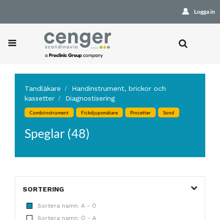
Logga in
Tandläkare
Handinstrument, brickor och
kassetter
Diagnostisering
Combiinstrument
Fickdjupsmätare
Pincetter
Sond
Speglar (48)
SORTERING
Sortera namn: A - Ö
Sortera namn: Ö - A