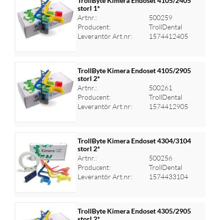
TrollByte Kimera Endoset 4105/2405
storl 1*
Artnr.:
500259
Logga in för priser
Producent:
TrollDental
Leverantör Art.nr:
1574412405
TrollByte Kimera Endoset 4105/2905
storl 2*
Artnr.:
500261
Logga in för priser
Producent:
TrollDental
Leverantör Art.nr:
1574412905
TrollByte Kimera Endoset 4304/3104
storl 2*
Artnr.:
500256
Logga in för priser
Producent:
TrollDental
Leverantör Art.nr:
1574433104
TrollByte Kimera Endoset 4305/2905
storl 2*