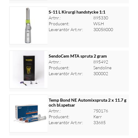
S-11 L Kirurgi handstycke 1:1
Artnr.:
895330
Producent:
W&H
Logga in för priser
Leverantör Art.nr:
30058000
SendoCem MTA spruta 2 gram
Artnr.:
895492
Producent:
Sendoline
Logga in för priser
Leverantör Art.nr:
300002
Temp Bond NE Automixspruta 2 x 11.7 g
och bl.spetsar
Artnr.:
750176
Logga in för priser
Producent:
Kerr
Leverantör Art.nr:
33685