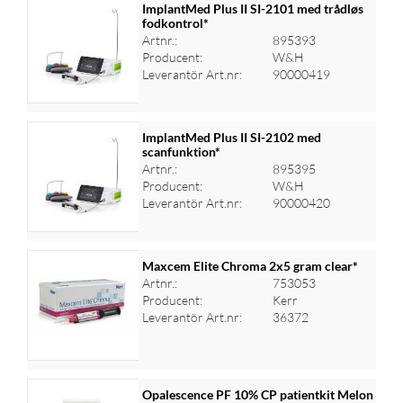
ImplantMed Plus II SI-2101 med trådløs
fodkontrol*
Artnr.:
895393
Logga in för priser
Producent:
W&H
Leverantör Art.nr:
90000419
ImplantMed Plus II SI-2102 med
scanfunktion*
Artnr.:
895395
Logga in för priser
Producent:
W&H
Leverantör Art.nr:
90000420
Maxcem Elite Chroma 2x5 gram clear*
Artnr.:
753053
Producent:
Kerr
Logga in för priser
Leverantör Art.nr:
36372
Opalescence PF 10% CP patientkit Melon