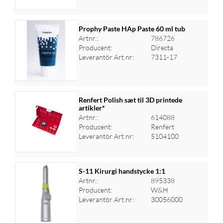
Prophy Paste HAp Paste 60 ml tub
Artnr.:
786726
Producent:
Directa
Logga in för priser
Leverantör Art.nr:
7311-17
Renfert Polish sæt til 3D printede
artikler*
Artnr.:
614088
Logga in för priser
Producent:
Renfert
Leverantör Art.nr:
5104100
S-11 Kirurgi handstycke 1:1
Artnr.:
895338
Producent:
W&H
Logga in för priser
Leverantör Art.nr:
30056000