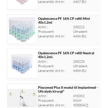
Leverantör Art.nr:
4487-EU
Opalescence PF 16% CP refill Mint
40x1.2ml
Artnr.:
280221
Logga in för priser
Producent:
Ultradent
Leverantör Art.nr:
4486-EU
Opalescence PF 16% CP refill Neutral
40x1.2ml.
Artnr.:
280228
Logga in för priser
Producent:
Ultradent
Leverantör Art.nr:
4488-EU
Piezomed Plus II modul til Implantmed -
Ultralyds kirurgi*
Artnr.:
895392
Logga in för priser
Producent:
W&H
Leverantör Art.nr:
90000421