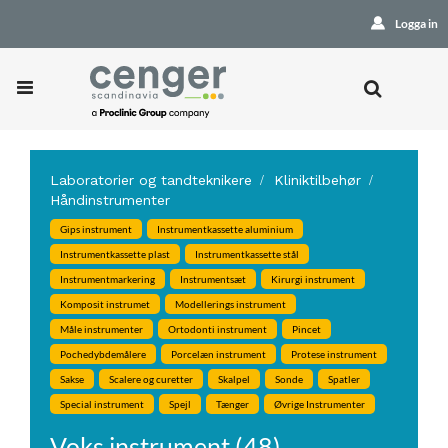
Logga in
Laboratorier og tandteknikere
Kliniktilbehør
Håndinstrumenter
Gips instrument
Instrumentkassette aluminium
Instrumentkassette plast
Instrumentkassette stål
Instrumentmarkering
Instrumentsæt
Kirurgi instrument
Komposit instrumet
Modellerings instrument
Måle instrumenter
Ortodonti instrument
Pincet
Pochedybdemålere
Porcelæn instrument
Protese instrument
Sakse
Scalere og curetter
Skalpel
Sonde
Spatler
Special instrument
Spejl
Tænger
Øvrige Instrumenter
Voks instrument (48)