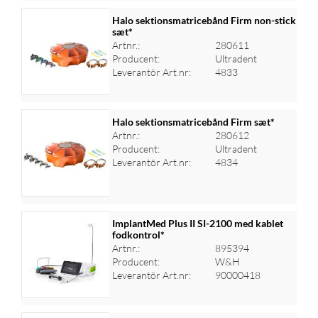
Halo sektionsmatricebånd Firm non-stick
sæt*
Artnr.:
280611
Logga in för priser
Producent:
Ultradent
Leverantör Art.nr:
4833
Halo sektionsmatricebånd Firm sæt*
Artnr.:
280612
Producent:
Ultradent
Logga in för priser
Leverantör Art.nr:
4834
ImplantMed Plus II SI-2100 med kablet
fodkontrol*
Artnr.:
895394
Logga in för priser
Producent:
W&H
Leverantör Art.nr:
90000418