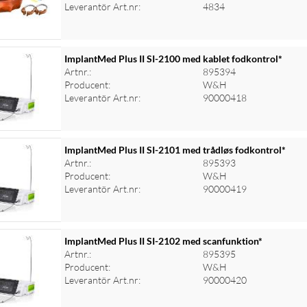
Leverantör Art.nr:
4834
ImplantMed Plus II SI-2100 med kablet fodkontrol*
Artnr.:
895394
Producent:
W&H
Leverantör Art.nr:
90000418
ImplantMed Plus II SI-2101 med trådløs fodkontrol*
Artnr.:
895393
Producent:
W&H
Leverantör Art.nr:
90000419
ImplantMed Plus II SI-2102 med scanfunktion*
Artnr.:
895395
Producent:
W&H
Leverantör Art.nr:
90000420