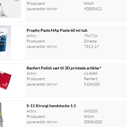
Producent:
W&H
Leverantör Art.nr:
90000421
Prophy Paste HAp Paste 60 ml tub
Artnr.:
786726
Producent:
Directa
Leverantör Art.nr:
7311-17
Renfert Polish sæt til 3D printede artikler*
Artnr.:
614088
Producent:
Renfert
Leverantör Art.nr:
5104100
S-11 Kirurgi handstycke 1:1
Artnr.:
895338
Producent:
W&H
Leverantör Art.nr:
30056000