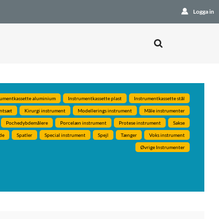
Logga in
rumentkassette aluminium
Instrumentkassette plast
Instrumentkassette stål
ntsæt
Kirurgi instrument
Modellerings instrument
Måle instrumenter
Pochedybdemålere
Porcelæn instrument
Protese instrument
Sakse
de
Spatler
Special instrument
Spejl
Tænger
Voks instrument
Øvrige Instrumenter