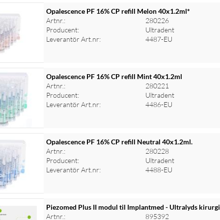
Opalescence PF 16% CP refill Melon 40x1.2ml*
Artnr.:
280226
Producent:
Ultradent
Leverantör Art.nr:
4487-EU
Opalescence PF 16% CP refill Mint 40x1.2ml
Artnr.:
280221
Producent:
Ultradent
Leverantör Art.nr:
4486-EU
Opalescence PF 16% CP refill Neutral 40x1.2ml.
Artnr.:
280228
Producent:
Ultradent
Leverantör Art.nr:
4488-EU
Piezomed Plus II modul til Implantmed - Ultralyds kirurg
Artnr.:
895392