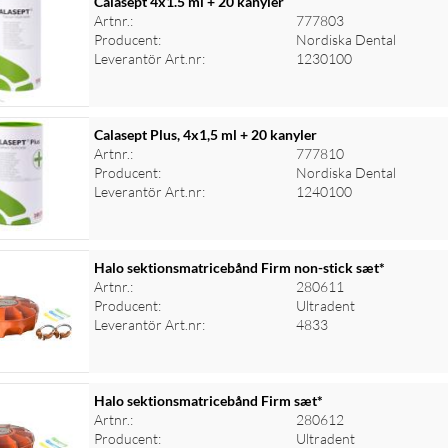
Calasept 4x1.5 ml + 20 kanyler
Artnr.:
777803
Producent:
Nordiska Dental
Leverantör Art.nr:
1230100
Calasept Plus, 4x1,5 ml + 20 kanyler
Artnr.:
777810
Producent:
Nordiska Dental
Leverantör Art.nr:
1240100
Halo sektionsmatricebånd Firm non-stick sæt*
Artnr.:
280611
Producent:
Ultradent
Leverantör Art.nr:
4833
Halo sektionsmatricebånd Firm sæt*
Artnr.:
280612
Producent:
Ultradent