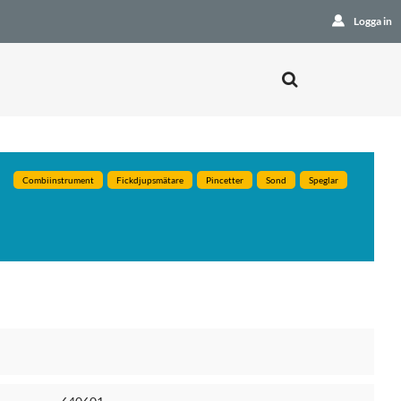
Logga in
Combiinstrument
Fickdjupsmätare
Pincetter
Sond
Speglar