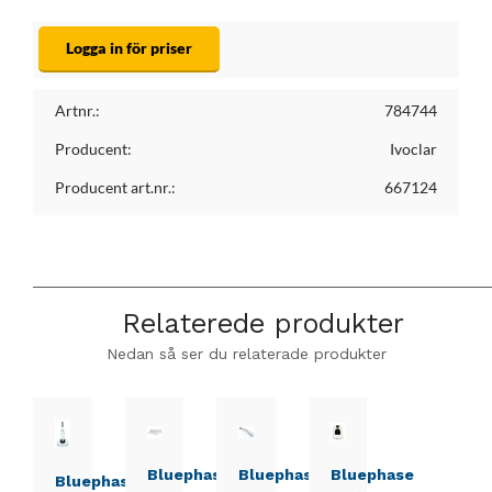
Logga in för priser
Artnr.:
784744
Producent:
Ivoclar
Producent art.nr.:
667124
Relaterede produkter
Nedan så ser du relaterade produkter
Bluephase
Bluephase
Bluephase
Bluephase