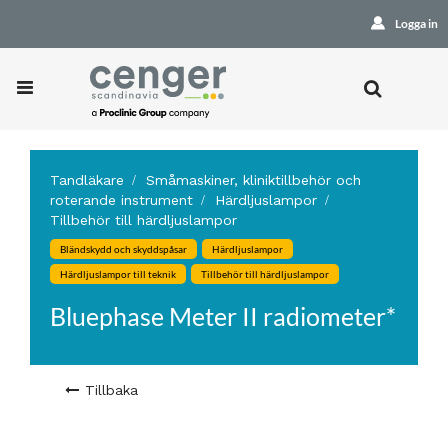
Logga in
Tandläkare
Småmaskiner, kliniktillbehör och
roterande instrument
Härdljuslampor
Tillbehör till härdljuslampor
Bländskydd och skyddspåsar
Härdljuslampor
Härdljuslampor till teknik
Tillbehör till härdljuslampor
Bluephase Meter II radiometer*
Tillbaka